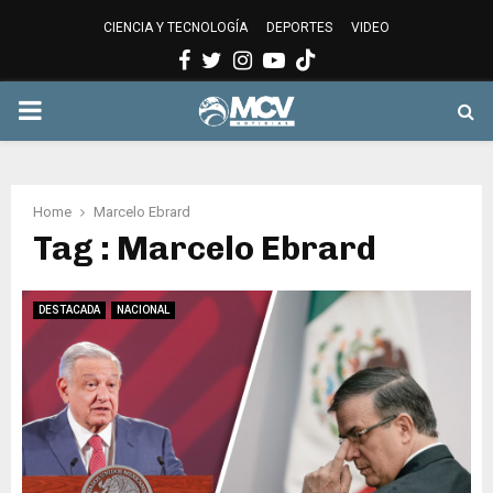
CIENCIA Y TECNOLOGÍA
DEPORTES
VIDEO
Facebook
Twitter
Instagram
Youtube
PRIMARY
MENU
Home
Marcelo Ebrard
Tag : Marcelo Ebrard
DESTACADA
NACIONAL