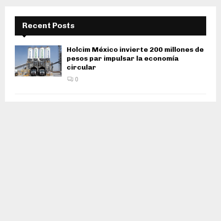
Recent Posts
Holcim México invierte 200 millones de
pesos par impulsar la economía
circular
0
El verano, entre la canícula y las lluvias
0
Llega la mariposa monarca a Quintana
Roo
0
Sumate a la Jornada Nacional de
reforestación 2026