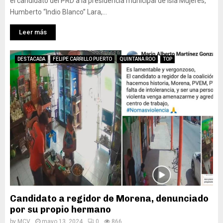
el candidato del PRD a la presidencia municipal de Isla Mujeres,
Humberto “Indio Blanco” Lara,...
Leer más
DESTACADA
FELIPE CARRILLO PUERTO
QUINTANA ROO
TOP
Candidato a regidor de Morena, denunciado
por su propio hermano
by
MCV
mayo 13, 2024
0
866