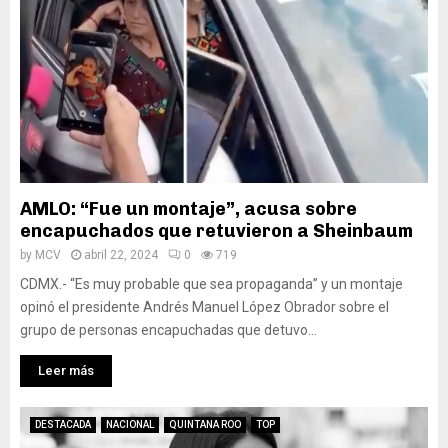
AMLO: “Fue un montaje”, acusa sobre
encapuchados que retuvieron a Sheinbaum
by
MCV
abril 22, 2024
0
719
CDMX.- “Es muy probable que sea propaganda” y un montaje
opinó el presidente Andrés Manuel López Obrador sobre el
grupo de personas encapuchadas que detuvo...
Leer más
DESTACADA
NACIONAL
QUINTANA ROO
TOP