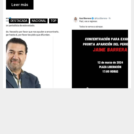
Leer más
DESTACADA
NACIONAL
TOP
Reportan desaparición del periodista Jaime
Barrera Rodríguez
by
MCV
marzo 12, 2024
0
912
Por medio de redes sociales, Iztul Barrera, candidata a diputada