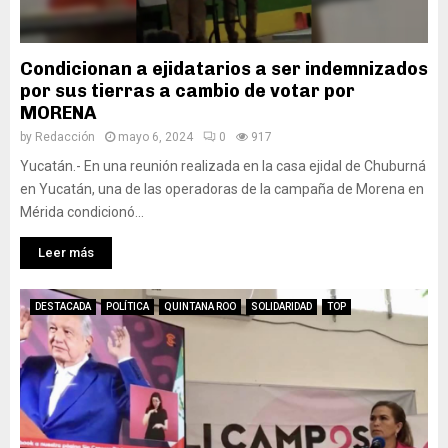
Condicionan a ejidatarios a ser indemnizados
por sus tierras a cambio de votar por
MORENA
by
Redacción
mayo 6, 2024
0
917
Yucatán.- En una reunión realizada en la casa ejidal de Chuburná
en Yucatán, una de las operadoras de la campaña de Morena en
Mérida condicionó...
Leer más
DESTACADA
POLÍTICA
QUINTANA ROO
SOLIDARIDAD
TOP