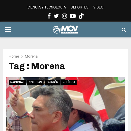
CIENCIA Y TECNOLOGÍA
DEPORTES
VIDEO
Facebook
Twitter
Instagram
Youtube
PRIMARY
MENU
Home
Morena
Tag : Morena
NACIONAL
NOTICIAS
OPINIÓN
POLÍTICA