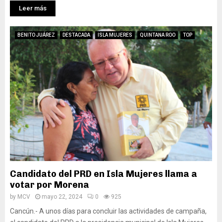
Leer más
BENITO JUÁREZ
DESTACADA
ISLA MUJERES
QUINTANA ROO
TOP
Candidato del PRD en Isla Mujeres llama a
votar por Morena
by
MCV
mayo 22, 2024
0
925
Cancún.- A unos días para concluir las actividades de campaña,