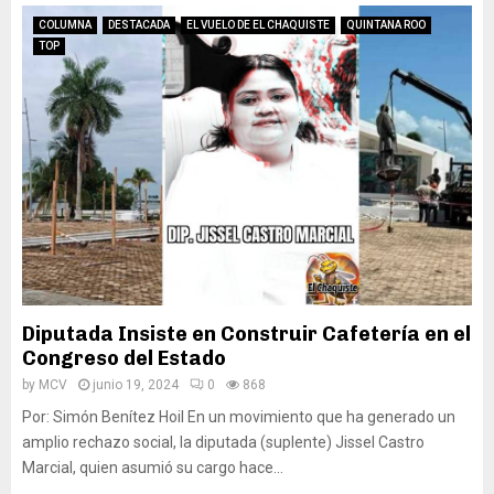
COLUMNA
DESTACADA
EL VUELO DE EL CHAQUISTE
QUINTANA ROO
TOP
Diputada Insiste en Construir Cafetería en el
Congreso del Estado
by
MCV
junio 19, 2024
0
868
Por: Simón Benítez Hoil En un movimiento que ha generado un
amplio rechazo social, la diputada (suplente) Jissel Castro
Marcial, quien asumió su cargo hace...