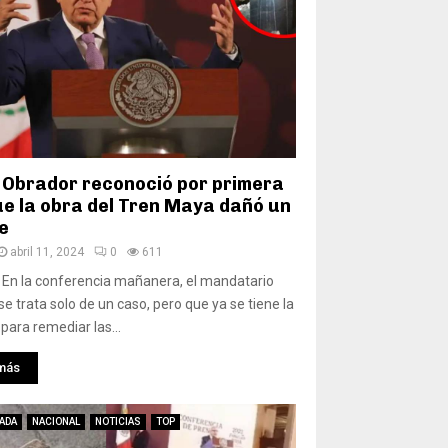
 Obrador reconoció por primera
ue la obra del Tren Maya dañó un
e
abril 11, 2024
0
611
 En la conferencia mañanera, el mandatario
se trata solo de un caso, pero que ya se tiene la
 para remediar las...
más
ADA
NACIONAL
NOTICIAS
TOP