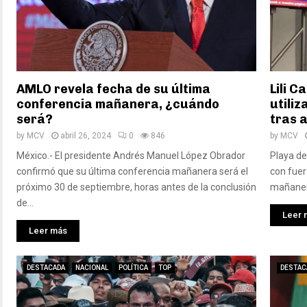
AMLO revela fecha de su última
Lili 
conferencia mañanera, ¿cuándo
utiliz
será?
tras 
by
MCV
abril 26, 2024
0
846
by
MCV
México.- El presidente Andrés Manuel López Obrador
Playa de
confirmó que su última conferencia mañanera será el
con fuer
próximo 30 de septiembre, horas antes de la conclusión
mañanera
de...
Leer 
Leer más
DESTACADA
NACIONAL
POLÍTICA
TOP
DESTAC