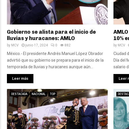
Gobierno se alista para el inicio de
AMLO 
lluvias y huracanes: AMLO
10% e
by
MCV
junio 17, 2024
0
882
by
MCV
México.- El presidente Andrés Manuel López Obrador
Ciudad d
advirtió que su gobierno se prepara para el inicio de la
Día del 
temporada de lluvias y huracanes aunque aún...
salario 
Leer más
Leer 
DESTACADA
NACIONAL
TOP
DESTAC