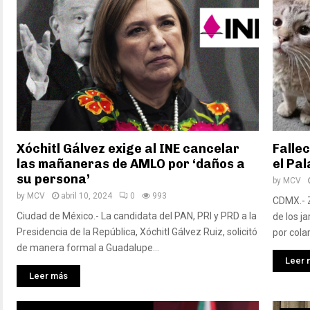
Xóchitl Gálvez exige al INE cancelar
Falle
las mañaneras de AMLO por ‘daños a
el Pal
su persona’
by
MCV
by
MCV
abril 10, 2024
0
993
CDMX.- Z
Ciudad de México.- La candidata del PAN, PRI y PRD a la
de los j
Presidencia de la República, Xóchitl Gálvez Ruiz, solicitó
por colar
de manera formal a Guadalupe...
Leer 
Leer más