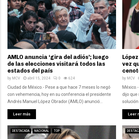
AMLO anuncia ‘gira del adiós’; luego
López
de las elecciones visitará todos las
vez q
estados del país
cenot
by
MCV
abril 15, 2024
0
624
by
MCV
Ciudad de México.- Pese a que hace 7 meses lo negó
México.-
con vehemencia, hoy en su conferencia el presidente
dijo que 
Andrés Manuel López Obrador (AMLO) anunció...
solución
Leer más
Leer 
DESTACADA
NACIONAL
TOP
DESTAC