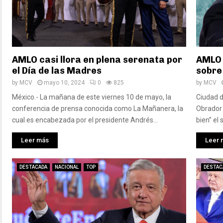
AMLO casi llora en plena serenata por
AMLO 
el Día de las Madres
sobre
by
MCV
mayo 10, 2024
0
825
by
MCV
México.- La mañana de este viernes 10 de mayo, la
Ciudad d
conferencia de prensa conocida como La Mañanera, la
Obrador 
cual es encabezada por el presidente Andrés...
bien” el
Leer más
Leer 
DESTACADA
NACIONAL
TOP
DESTAC