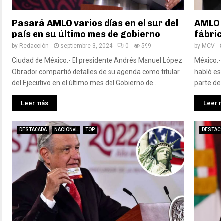
Pasará AMLO varios días en el sur del
AMLO 
país en su último mes de gobierno
fábric
by
Redacción
septiembre 3, 2024
0
599
by
MCV
Ciudad de México.- El presidente Andrés Manuel López
México.-
Obrador compartió detalles de su agenda como titular
habló es
del Ejecutivo en el último mes del Gobierno de...
parte de 
Leer más
Leer 
DESTACADA
NACIONAL
TOP
DESTAC