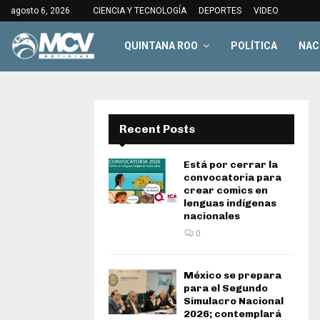
agosto 6, 2026
CIENCIA Y TECNOLOGÍA
DEPORTES
VIDEO
QUINTANA ROO
POLÍTICA
NAC
Recent Posts
Está por cerrar la
convocatoria para
crear comics en
lenguas indígenas
nacionales
0
México se prepara
para el Segundo
Simulacro Nacional
2026; contemplará