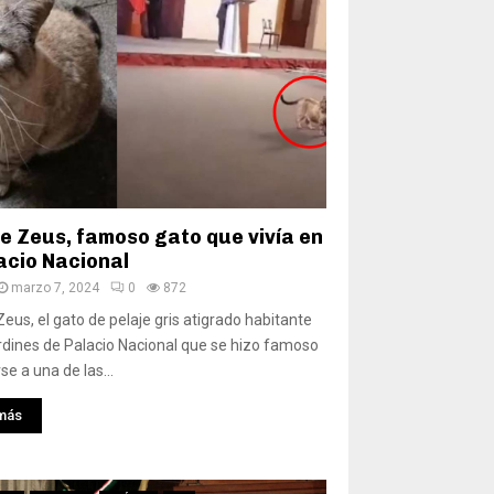
ce Zeus, famoso gato que vivía en
acio Nacional
marzo 7, 2024
0
872
eus, el gato de pelaje gris atigrado habitante
ardines de Palacio Nacional que se hizo famoso
se a una de las...
más