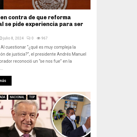
en contra de que reforma
al se pide experiencia para ser
julio 8, 2024
0
967
 Al cuestionar “¿qué es muy compleja la
ión de justicia?”, el presidente Andrés Manuel
rador reconoció un “se nos fue” en la
...
más
ADA
NACIONAL
TOP