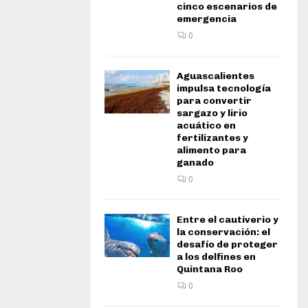
cinco escenarios de
emergencia
0
Aguascalientes
impulsa tecnología
para convertir
sargazo y lirio
acuático en
fertilizantes y
alimento para
ganado
0
Entre el cautiverio y
la conservación: el
desafío de proteger
a los delfines en
Quintana Roo
0