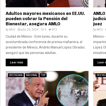
Adultos mayores mexicanos en EE.UU.
AMLO 
pueden cobrar la Pensión del
judici
Bienestar, asegura AMLO
juez
by
MCV
julio 22, 2024
0
872
by
MCV
Ciudad de México.- Este lunes, durante su
México.-
acostumbrada conferencia de prensa mañanera, el
impartic
presidente de México, Andrés Manuel López Obrador,
López Ob
aseguró que las personas adultas...
iniciativa
Leer más
Leer 
DESTACADA
NACIONAL
TOP
DESTAC