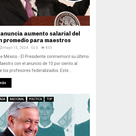
anuncia aumento salarial del
n promedio para maestros
mayo 15, 2024
0
833
e México.- El Presidente conmemoró su último
Maestro con el anuncio de 10 por ciento al
de los profesores federalizados. Este...
más
ADA
NACIONAL
POLÍTICA
TOP