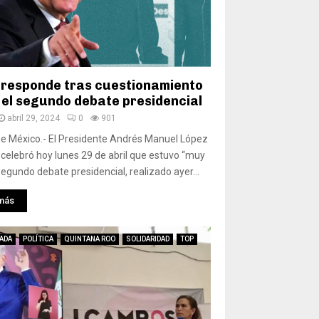
responde tras cuestionamiento
 el segundo debate presidencial
abril 29, 2024
0
901
e México.- El Presidente Andrés Manuel López
celebró hoy lunes 29 de abril que estuvo “muy
 segundo debate presidencial, realizado ayer...
más
ADA
POLÍTICA
QUINTANA ROO
SOLIDARIDAD
TOP