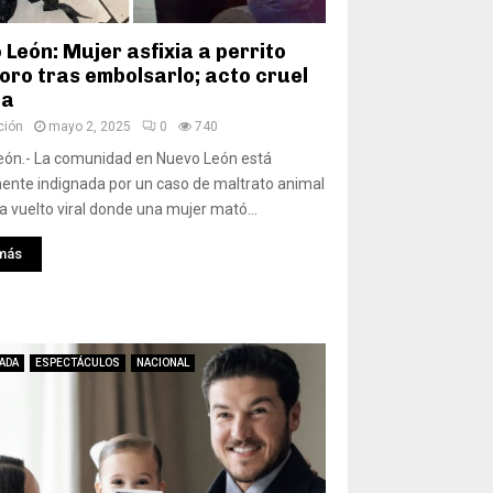
León: Mujer asfixia a perrito
loro tras embolsarlo; acto cruel
na
ción
mayo 2, 2025
0
740
eón.- La comunidad en Nuevo León está
nte indignada por un caso de maltrato animal
a vuelto viral donde una mujer mató...
más
ADA
ESPECTÁCULOS
NACIONAL