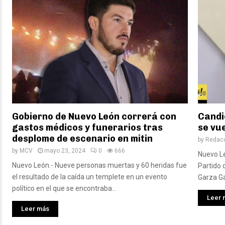
Gobierno de Nuevo León correrá con
Candi
gastos médicos y funerarios tras
se vue
desplome de escenario en mitin
by
Redac
by
MCV
mayo 23, 2024
0
666
Nuevo Le
Nuevo León.- Nueve personas muertas y 60 heridas fue
Partido 
el resultado de la caída un templete en un evento
Garza Ga
político en el que se encontraba...
Leer 
Leer más