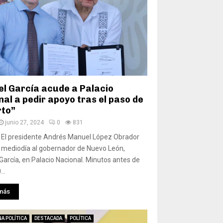
l García acude a Palacio
al a pedir apoyo tras el paso de
rto”
junio 27, 2024
0
831
 El presidente Andrés Manuel López Obrador
l mediodía al gobernador de Nuevo León,
arcía, en Palacio Nacional. Minutos antes de
...
más
A POLÍTICA
DESTACADA
POLÍTICA