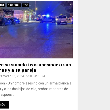
ADA
NACIONAL
TOP
e se suicida tras asesinar a sus
ras y a su pareja
marzo 16, 2024
0
1024
eón.- Un hombre asesinó con un arma blanca a
a y a las dos hijas de ella, ambas menores de
después...
más