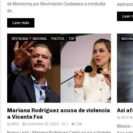
de Monterrey por Movimiento Ciudadano a mediodía
aspiracio
de...
Leer 
Leer más
DESTACADA
NACIONAL
POLÍTICA
TOP
NACION
Mariana Rodríguez acusa de violencia
Así af
a Vicente Fox
by
MCV No
by
MCV
noviembre 25, 2023
1
708
México.-
Nuevo León.- Mariana Rodríguez Cantú acusó a Vicente