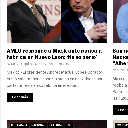
AMLO responde a Musk ante pausa a
Samue
fábrica en Nuevo León: ‘No es serio’
Nacion
“Albe
by
MCV
julio 24, 2024
0
705
by
MCV
México.- El presidente Andrés Manuel López Obrador
México.-
habló esta mañana sobre la pausa en actividades por
recibe a
parte de Tesla en su fábrica en el estado...
Samuel G
Leer más
las 12:00
Leer 
DESTACADA
NACIONAL
POLÍTICA
TOP
COLUMN