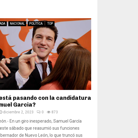
ADA
NACIONAL
POLÍTICA
TOP
está pasando con la candidatura
muel Garcia?
diciembre 2, 2023
0
873
ón.- En un giro inesperado, Samuel García
 este sábado que reasumió sus funciones
ernador de Nuevo León, lo que truncó sus