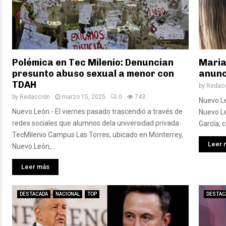
Polémica en Tec Milenio: Denuncian
Maria
presunto abuso sexual a menor con
anunc
TDAH
by
Redac
by
Redacción
marzo 15, 2025
0
743
Nuevo Le
Nuevo León.- El viernes pasado trascendió a través de
Nuevo Le
redes sociales que alumnos dela universidad privada
García, 
TecMilenio Campus Las Torres, ubicado en Monterrey,
Leer 
Nuevo León,...
Leer más
DESTACADA
NACIONAL
TOP
DESTAC