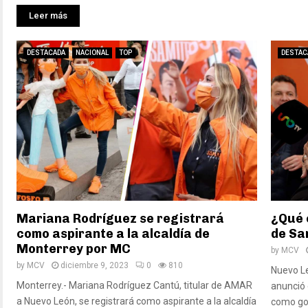
Leer más
DESTACADA
NACIONAL
TOP
DESTAC
Mariana Rodríguez se registrará
¿Qué 
como aspirante a la alcaldía de
de Sa
Monterrey por MC
by
MCV
by
MCV
diciembre 9, 2023
0
810
Nuevo Le
Monterrey.- Mariana Rodríguez Cantú, titular de AMAR
anunció
a Nuevo León, se registrará como aspirante a la alcaldía
como gob