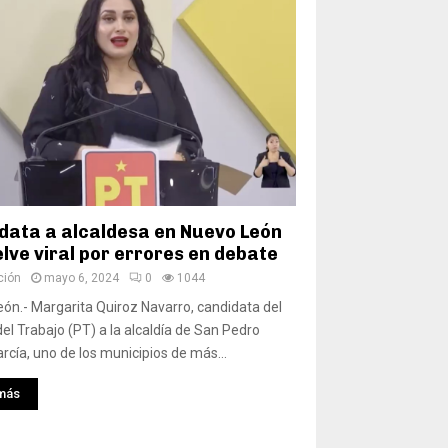
data a alcaldesa en Nuevo León
lve viral por errores en debate
ción
mayo 6, 2024
0
1044
ón.- Margarita Quiroz Navarro, candidata del
del Trabajo (PT) a la alcaldía de San Pedro
rcía, uno de los municipios de más...
más