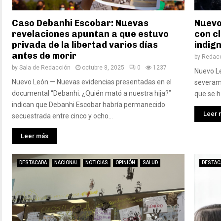
Caso Debanhi Escobar: Nuevas
Nuevo 
revelaciones apuntan a que estuvo
con c
privada de la libertad varios días
indig
antes de morir
by
Redac
by
Sala de Redacción
octubre 8, 2025
0
1237
Nuevo L
Nuevo León.— Nuevas evidencias presentadas en el
severame
documental “Debanhi: ¿Quién mató a nuestra hija?”
que se h
indican que Debanhi Escobar habría permanecido
Leer 
secuestrada entre cinco y ocho...
Leer más
DESTACADA
NACIONAL
NOTICIAS
OPINIÓN
SALUD
DESTAC