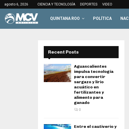
agosto 6, 2026
CIENCIA Y TECNOLOGÍA
DEPORTES
VIDEO
QUINTANA ROO
POLÍTICA
NAC
Recent Posts
Aguascalientes
impulsa tecnología
para convertir
sargazo y lirio
acuático en
fertilizantes y
alimento para
ganado
0
Entre el cautiverio y