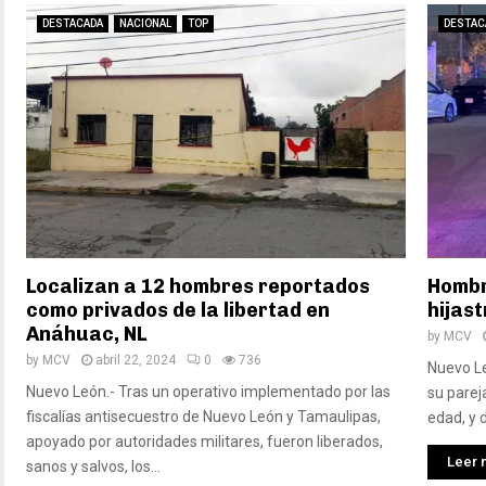
DESTACADA
NACIONAL
TOP
DESTAC
Localizan a 12 hombres reportados
Hombr
como privados de la libertad en
hijast
Anáhuac, NL
by
MCV
by
MCV
abril 22, 2024
0
736
Nuevo L
Nuevo León.- Tras un operativo implementado por las
su parej
fiscalías antisecuestro de Nuevo León y Tamaulipas,
edad, y 
apoyado por autoridades militares, fueron liberados,
Leer 
sanos y salvos, los...