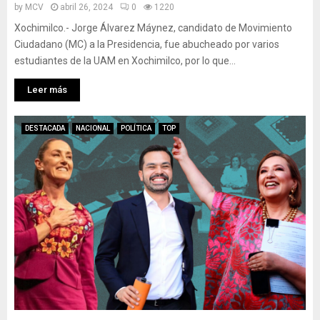
by
MCV
abril 26, 2024
0
1220
Xochimilco.- Jorge Álvarez Máynez, candidato de Movimiento
Ciudadano (MC) a la Presidencia, fue abucheado por varios
estudiantes de la UAM en Xochimilco, por lo que...
Leer más
DESTACADA
NACIONAL
POLÍTICA
TOP