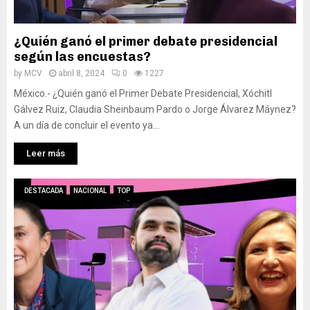
¿Quién ganó el primer debate presidencial
según las encuestas?
by
MCV
abril 8, 2024
0
1227
México.- ¿Quién ganó el Primer Debate Presidencial, Xóchitl
Gálvez Ruiz, Claudia Sheinbaum Pardo o Jorge Álvarez Máynez?
A un día de concluir el evento ya...
Leer más
DESTACADA
NACIONAL
TOP