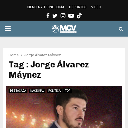
CIENCIA Y TECNOLOGÍA
DEPORTES
VIDEO
Facebook
Twitter
Instagram
Youtube
PRIMARY
MENU
Home
Jorge Álvarez Máynez
Tag : Jorge Álvarez
Máynez
DESTACADA
NACIONAL
POLÍTICA
TOP