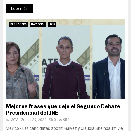
Leer más
DESTACADA
NACIONAL
TOP
Mejores frases que dejó el Segundo Debate
Presidencial del INE
by
MCV
abril 29, 2024
0
954
México.- Las candidatas Xóchitl Gálvez y Claudia Sheinbaum y el