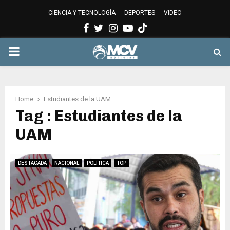
CIENCIA Y TECNOLOGÍA
DEPORTES
VIDEO
Facebook
Twitter
Instagram
Youtube
PRIMARY
MENU
Home
Estudiantes de la UAM
Tag : Estudiantes de la
UAM
DESTACADA
NACIONAL
POLÍTICA
TOP