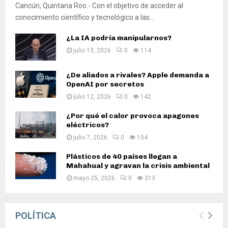
Cancún, Quintana Roo.- Con el objetivo de acceder al
conocimiento científico y tecnológico a las...
¿La IA podría manipularnos?
julio 13, 2026
0
114
¿De aliados a rivales? Apple demanda a
OpenAI por secretos
julio 12, 2026
0
142
¿Por qué el calor provoca apagones
eléctricos?
julio 7, 2026
0
154
Plásticos de 40 países llegan a
Mahahual y agravan la crisis ambiental
mayo 25, 2026
0
313
POLÍTICA