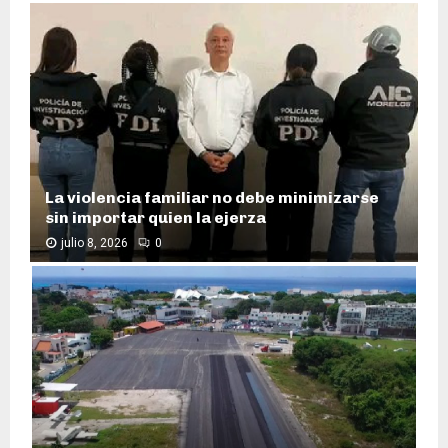
La violencia familiar no debe minimizarse
sin importar quien la ejerza
julio 8, 2026
0
L
a
v
i
o
l
e
n
c