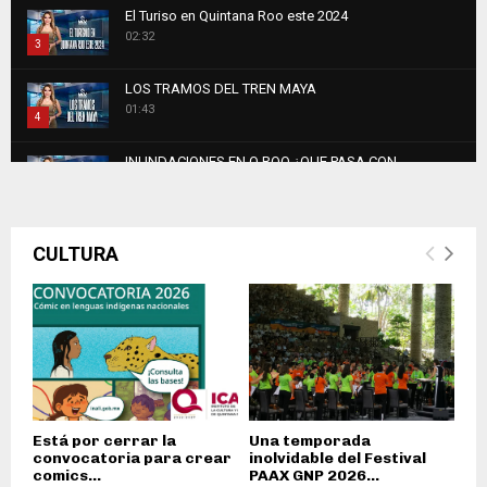
Thumbnail
El Turiso en Quintana Roo este 2024
youtube
02:32
3
Thumbnail
LOS TRAMOS DEL TREN MAYA
youtube
01:43
4
Thumbnail
INUNDACIONES EN Q.ROO ¿QUE PASA CON
youtube
CHETUMAL?
5
01:52
Thumbnail
youtube
CULTURA
Está por cerrar la
Una temporada
convocatoria para crear
inolvidable del Festival
comics...
PAAX GNP 2026...