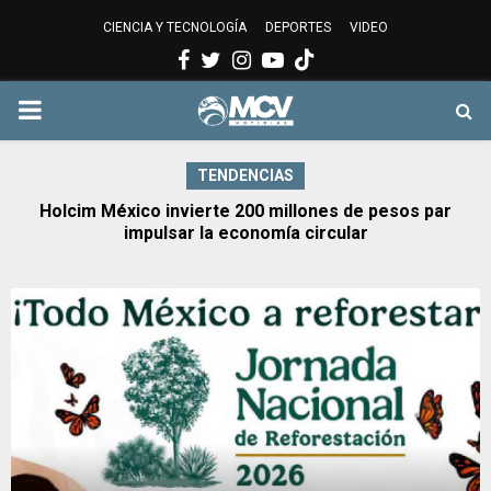
CIENCIA Y TECNOLOGÍA
DEPORTES
VIDEO
Facebook
Twitter
Instagram
Youtube
PRIMARY
MENU
TENDENCIAS
r
El verano, entre la canícula y las lluvias