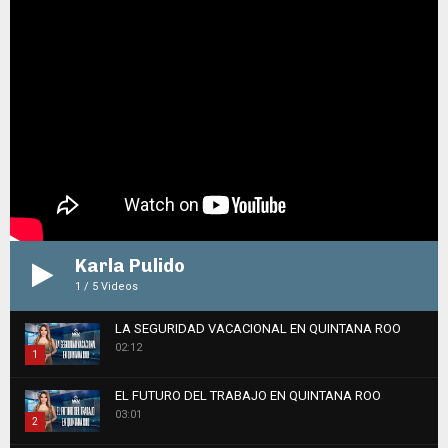
g
i
o
Karla Pulido
1
/
5
Videos
LA SEGURIDAD VACACIONAL EN QUINTANA ROO
02:12
1
Thumbnail
EL FUTURO DEL TRABAJO EN QUINTANA ROO
youtube
03:01
2