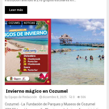
institución atendió a 278 grupos escolares en...
Leer más
COZUMEL
NOTICIAS
Invierno mágico en Cozumel
by
Equipo de Redacción
diciembre 8, 2025
0
506
Cozumel.- La Fundación de Parques y Museos de Cozumel