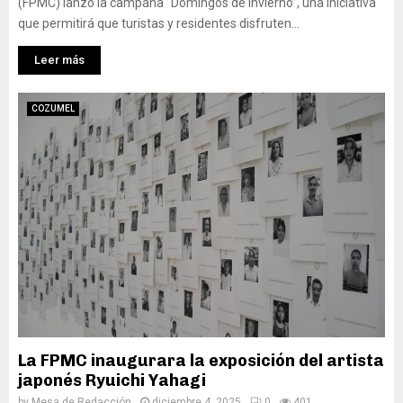
(FPMC) lanzó la campaña “Domingos de Invierno”, una iniciativa
que permitirá que turistas y residentes disfruten...
Leer más
COZUMEL
La FPMC inaugurara la exposición del artista
japonés Ryuichi Yahagi
by
Mesa de Redacción
diciembre 4, 2025
0
401