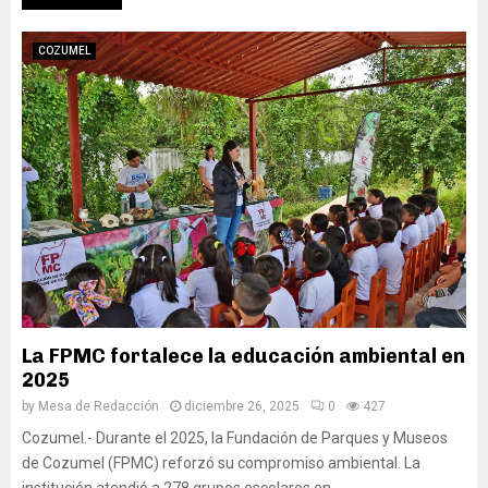
n
n
a
e
C
r
COZUMEL
g
o
a
r
z
a
a
u
l
s
m
t
!
e
u
l
r
i
s
m
o
La FPMC fortalece la educación ambiental en
2025
by
Mesa de Redacción
diciembre 26, 2025
0
427
Cozumel.- Durante el 2025, la Fundación de Parques y Museos
de Cozumel (FPMC) reforzó su compromiso ambiental. La