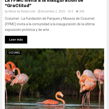
La FPMC invita a la inauguración de
“GraCtitud”
by
Mesa de Redacción
diciembre 2, 2025
0
396
Cozumel.- La Fundación de Parques y Museos de Cozumel
(FPMC) invita a la comunidad a la inauguración de la última
exposición pictórica y de arte...
Leer más
COZUMEL