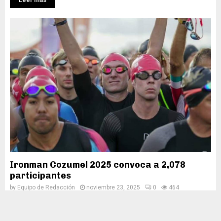
Ironman Cozumel 2025 convoca a 2,078
participantes
by
Equipo de Redacción
noviembre 23, 2025
0
464
Cozumel.- Más de 2 mil atletas de 81 países se reúnen en la isla
para la 17va. edición del Ironman de Cozumel, un evento que...