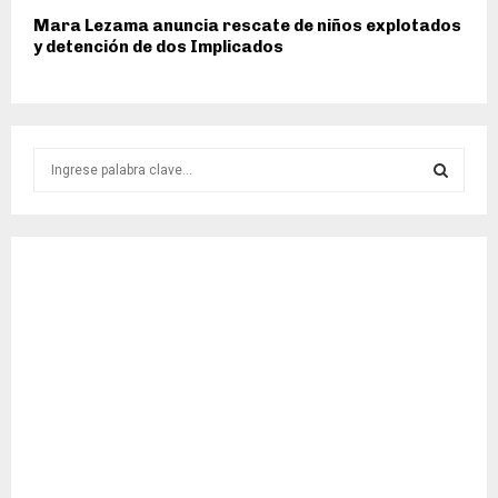
Mara Lezama anuncia rescate de niños explotados
y detención de dos Implicados
S
e
a
S
r
c
E
h
f
A
o
r
R
:
C
H