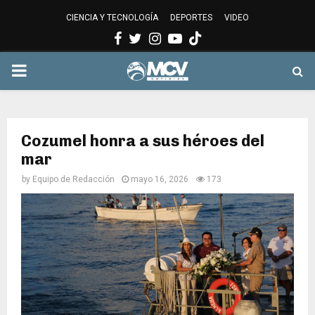
CIENCIA Y TECNOLOGÍA
DEPORTES
VIDEO
Facebook
Twitter
Instagram
Youtube
PRIMARY
MENU
Cozumel honra a sus héroes del
mar
by
Equipo de Redacción
mayo 16, 2026
173