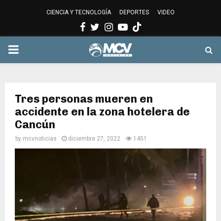
CIENCIA Y TECNOLOGÍA
DEPORTES
VIDEO
Facebook
Twitter
Instagram
Youtube
PRIMARY
MENU
Tres personas mueren en
accidente en la zona hotelera de
Cancún
by
mcvnoticias
diciembre 27, 2022
1451