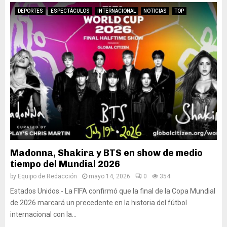
e
a
l
i
o
p
a
ó
DEPORTES
ESPECTÁCULOS
INTERNACIONAL
NOTICIAS
TOP
n
a
r
n
a
r
r
y
t
a
a
e
o
g
n
l
N
a
q
t
a
r
u
u
c
a
e
r
i
n
d
i
o
t
e
s
n
i
l
m
a
z
F
o
l
a
u
s
d
r
t
u
Madonna, Shakira y BTS en show de medio
e
c
F
s
tiempo del Mundial 2026
F
o
e
t
by
Equipo de Redacción
mayo 14, 2026
0
354
ú
b
s
e
Estados Unidos.- La FIFA confirmó que la final de la Copa Mundial
t
e
t
n
b
de 2026 marcará un precedente en la historia del fútbol
r
2
t
o
t
0
a
internacional con la...
l
u
2
b