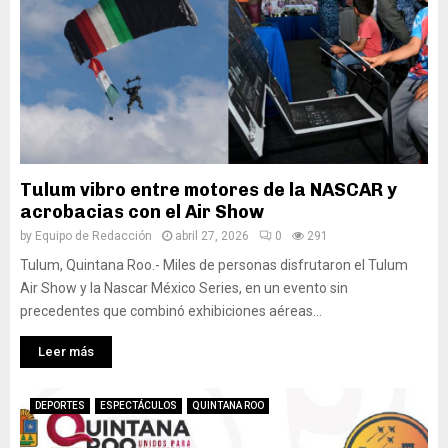
Tulum vibro entre motores de la NASCAR y
acrobacias con el Air Show
by
Equipo de Redacción
abril 27, 2026
0
291
Tulum, Quintana Roo.- Miles de personas disfrutaron el Tulum
Air Show y la Nascar México Series, en un evento sin
precedentes que combinó exhibiciones aéreas...
Leer más
DEPORTES
ESPECTÁCULOS
QUINTANA ROO