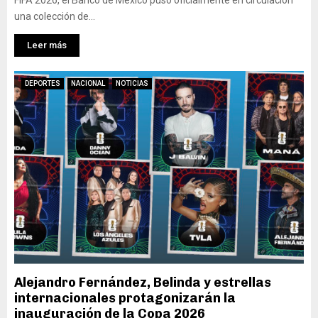
FIFA 2026, el Banco de México puso oficialmente en circulación
6
6
una colección de...
Leer más
DEPORTES
NACIONAL
NOTICIAS
Alejandro Fernández, Belinda y estrellas
internacionales protagonizarán la
inauguración de la Copa 2026