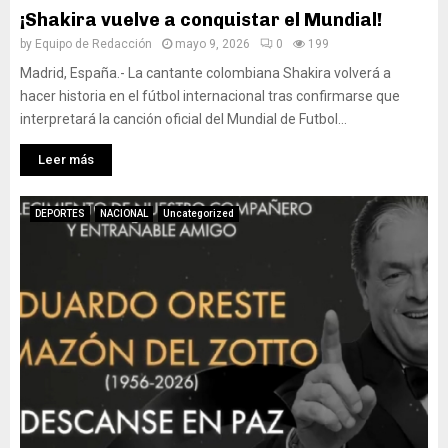
¡Shakira vuelve a conquistar el Mundial!
by
Equipo de Redacción
mayo 9, 2026
0
199
Madrid, España.- La cantante colombiana Shakira volverá a
hacer historia en el fútbol internacional tras confirmarse que
interpretará la canción oficial del Mundial de Futbol...
Leer más
DEPORTES
NACIONAL
Uncategorized