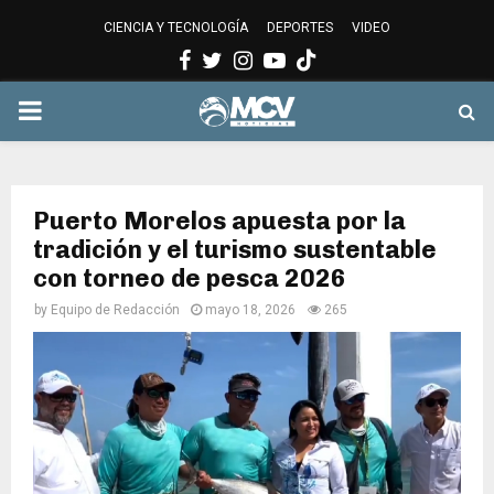
CIENCIA Y TECNOLOGÍA
DEPORTES
VIDEO
Facebook
Twitter
Instagram
Youtube
PRIMARY
MENU
Puerto Morelos apuesta por la
tradición y el turismo sustentable
con torneo de pesca 2026
by
Equipo de Redacción
mayo 18, 2026
265