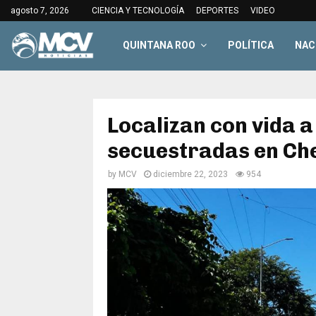
agosto 7, 2026
CIENCIA Y TECNOLOGÍA
DEPORTES
VIDEO
QUINTANA ROO
POLÍTICA
NAC
Localizan con vida a
secuestradas en Ch
by
MCV
diciembre 22, 2023
954