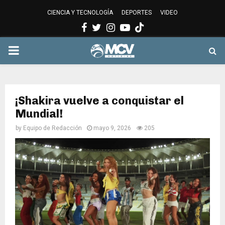
CIENCIA Y TECNOLOGÍA
DEPORTES
VIDEO
Facebook
Twitter
Instagram
Youtube
PRIMARY
MENU
¡Shakira vuelve a conquistar el
Mundial!
by
Equipo de Redacción
mayo 9, 2026
205