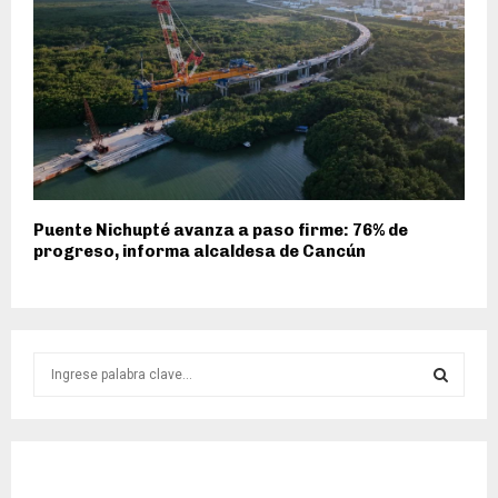
Puente Nichupté avanza a paso firme: 76% de
progreso, informa alcaldesa de Cancún
S
e
a
S
r
c
E
h