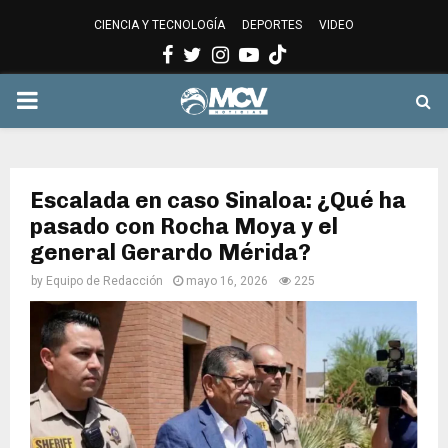
CIENCIA Y TECNOLOGÍA
DEPORTES
VIDEO
Facebook
Twitter
Instagram
Youtube
PRIMARY
MENU
Escalada en caso Sinaloa: ¿Qué ha
pasado con Rocha Moya y el
general Gerardo Mérida?
by
Equipo de Redacción
mayo 16, 2026
225