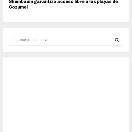
Sheinbaum garantiza acceso libre a las playas de
Cozumel
S
e
a
S
r
c
E
h
f
A
o
r
R
:
C
H