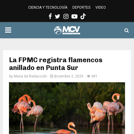
CIENCIA Y TECNOLOGÍA
DEPORTES
VIDEO
Facebook
Twitter
Instagram
Youtube
PRIMARY
MENU
La FPMC registra flamencos
anillado en Punta Sur
by
Mesa de Redacción
diciembre 2, 2025
381