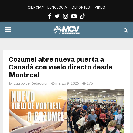
CIENCIA Y TECNOLOGÍA
DEPORTES
VIDEO
Facebook
Twitter
Instagram
Youtube
PRIMARY
MENU
Cozumel abre nueva puerta a
Canadá con vuelo directo desde
Montreal
by
Equipo de Redacción
marzo 9, 2026
275