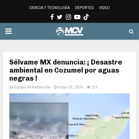
CIENCIA Y TECNOLOGÍA
DEPORTES
VIDEO
Facebook
Twitter
Instagram
Youtube
PRIMARY
MENU
Sélvame MX denuncia: ¡ Desastre
ambiental en Cozumel por aguas
negras !
by
Equipo de Redacción
mayo 29, 2026
221