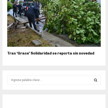
Tras ‘Grace’ Solidaridad se reporta sin novedad
S
e
a
S
r
c
E
h
f