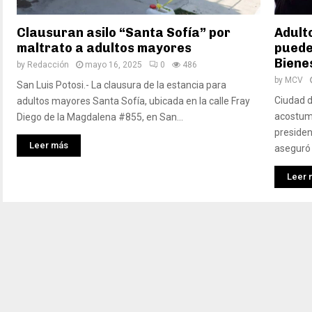
Clausuran asilo “Santa Sofía” por
Adult
maltrato a adultos mayores
puede
Biene
by
Redacción
mayo 16, 2025
0
486
by
MCV
San Luis Potosi.- La clausura de la estancia para
Ciudad d
adultos mayores Santa Sofía, ubicada en la calle Fray
acostum
Diego de la Magdalena #855, en San...
presiden
Leer más
aseguró 
Leer 