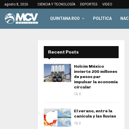
agosto 8, 2026
CIENCIA Y TECNOLOGÍA
DEPORTES
VIDEO
QUINTANA ROO
POLÍTICA
NAC
Recent Posts
Holcim México
invierte 200 millones
de pesos par
impulsar la economía
circular
0
El verano, entre la
canícula y las lluvias
0