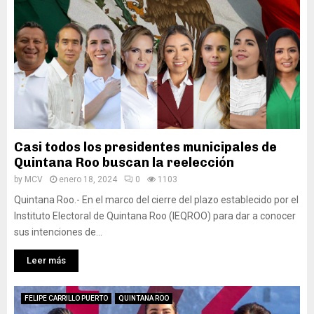
Casi todos los presidentes municipales de
Quintana Roo buscan la reelección
by
MCV
enero 18, 2024
0
1103
Quintana Roo.- En el marco del cierre del plazo establecido por el
Instituto Electoral de Quintana Roo (IEQROO) para dar a conocer
sus intenciones de...
Leer más
FELIPE CARRILLO PUERTO
QUINTANA ROO