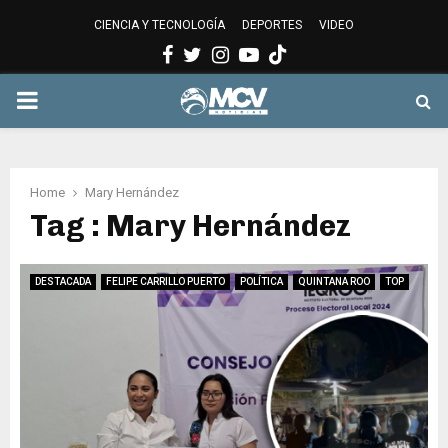
CIENCIA Y TECNOLOGÍA
DEPORTES
VIDEO
Facebook
Twitter
Instagram
Youtube
PRIMARY
MENU
Home
Mary Hernández
Tag : Mary Hernández
DESTACADA
FELIPE CARRILLO PUERTO
POLÍTICA
QUINTANA ROO
TOP