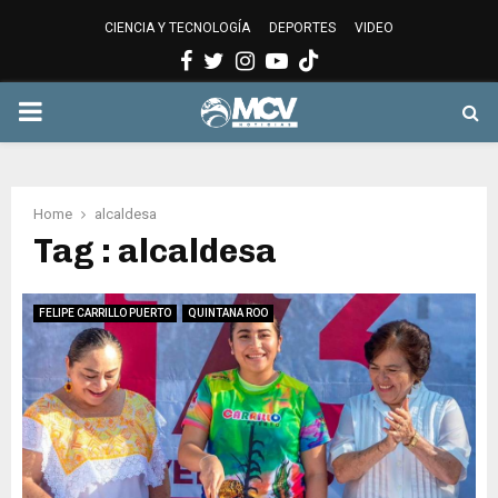
CIENCIA Y TECNOLOGÍA
DEPORTES
VIDEO
Facebook
Twitter
Instagram
Youtube
PRIMARY
MENU
Home
alcaldesa
Tag : alcaldesa
FELIPE CARRILLO PUERTO
QUINTANA ROO