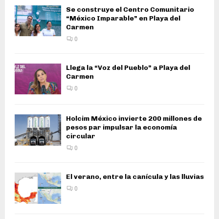
Se construye el Centro Comunitario
“México Imparable” en Playa del
Carmen
0
Llega la “Voz del Pueblo” a Playa del
Carmen
0
Holcim México invierte 200 millones de
pesos par impulsar la economía
circular
0
El verano, entre la canícula y las lluvias
0