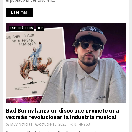
el poblado El Ventoso, en...
Leer más
ESPECTÁCULOS
TOP
Bad Bunny lanza un disco que promete una
vez más revolucionar la industria musical
by
MCV Noticias
octubre 13, 2023
0
953