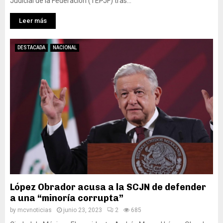
Judicial de la Federación (TEPJF) tras...
Leer más
DESTACADA
NACIONAL
López Obrador acusa a la SCJN de defender
a una “minoría corrupta”
by
mcvnoticias
junio 23, 2023
2
685