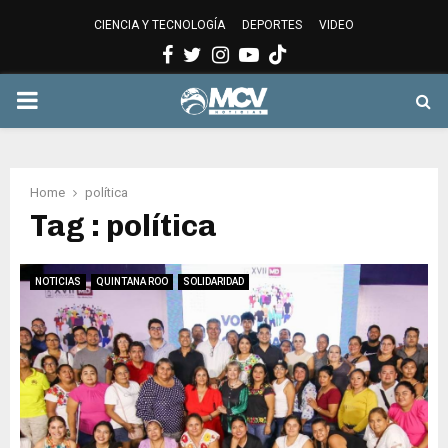
CIENCIA Y TECNOLOGÍA
DEPORTES
VIDEO
Facebook
Twitter
Instagram
Youtube
PRIMARY
MENU
Home
política
Tag : política
NOTICIAS
QUINTANA ROO
SOLIDARIDAD