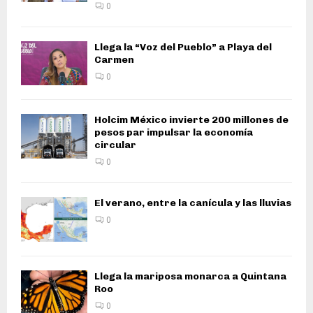
0
Llega la “Voz del Pueblo” a Playa del
Carmen
0
Holcim México invierte 200 millones de
pesos par impulsar la economía
circular
0
El verano, entre la canícula y las lluvias
0
Llega la mariposa monarca a Quintana
Roo
0