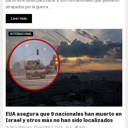
partió este lunes para sacar a 300 connacionales que quedaron
atrapados por la guerra...
Leer más
INTERNACIONAL
EUA asegura que 9 nacionales han muerto en
Israel y otros más no han sido localizados
by
MCV Noticias
octubre 9, 2023
0
806