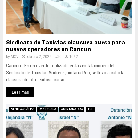
Sindicato de Taxistas clausura curso para
nuevos operadores en Cancún
by
MCV
febrero 2, 2024
0
1092
Cancún.- En un evento realizado en las instalaciones del
Sindicato de Taxistas Andrés Quintana Roo, se llevó a cabo la
clausura de otro exitoso curso...
Leer más
BENITO JUÁREZ
DESTACADA
QUINTANA ROO
TOP