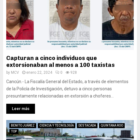
Capturan a cinco individuos que
extorsionaban al menos a 100 taxistas
by
MCV
enero 22, 2024
0
928
Cancún.- La Fiscalía General del Estado, a través de elementos
de la Policía de Investigación, detuvo a cinco personas
presuntamente relacionadas en extorsión a choferes...
Leer más
BENITO JUÁREZ
CIENCIA Y TECNOLOGÍA
DESTACADA
QUINTANA ROO
TOP