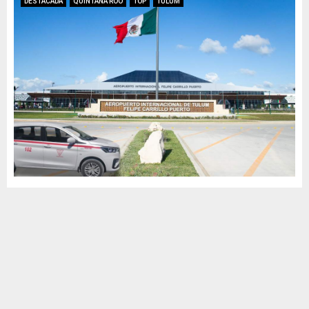
DESTACADA
QUINTANA ROO
TOP
TULUM
¿Es verdad que los taxis del aeropuerto de
Tulum podrían cobrar hasta 11 mil pesos?
by
MCV
diciembre 5, 2023
1
883
Tulum.- Una imagen que circula en las redes sociales muestra
los supuestos precios de los taxistas Shuttle Express de Tulum
en el aeropuerto y el...
Leer más