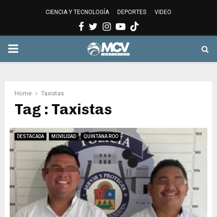
CIENCIA Y TECNOLOGÍA
DEPORTES
VIDEO
Facebook
Twitter
Instagram
Youtube
PRIMARY
MENU
Home
Taxistas
Tag : Taxistas
DESTACADA
MOVILIDAD
QUINTANA ROO