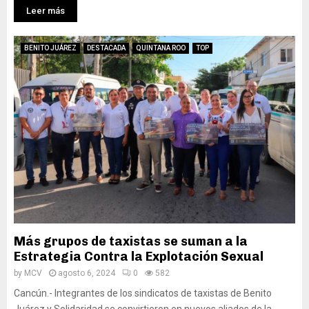
Leer más
BENITO JUÁREZ
DESTACADA
QUINTANA ROO
TOP
Más grupos de taxistas se suman a la
Estrategia Contra la Explotación Sexual
by
MCV
agosto 6, 2024
0
582
Cancún.- Integrantes de los sindicatos de taxistas de Benito