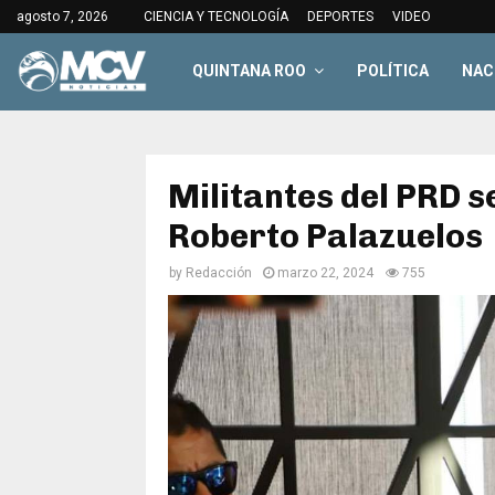
agosto 7, 2026
CIENCIA Y TECNOLOGÍA
DEPORTES
VIDEO
QUINTANA ROO
POLÍTICA
NAC
Militantes del PRD 
Roberto Palazuelos
by
Redacción
marzo 22, 2024
755