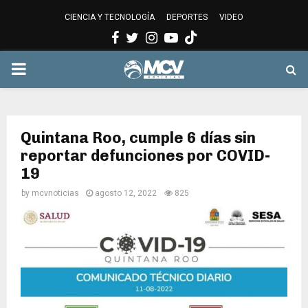
CIENCIA Y TECNOLOGÍA
DEPORTES
VIDEO
Facebook
Twitter
Instagram
Youtube
PRIMARY
MENU
Quintana Roo, cumple 6 días sin
reportar defunciones por COVID-
19
by
mcvnoticias
agosto 12, 2022
825