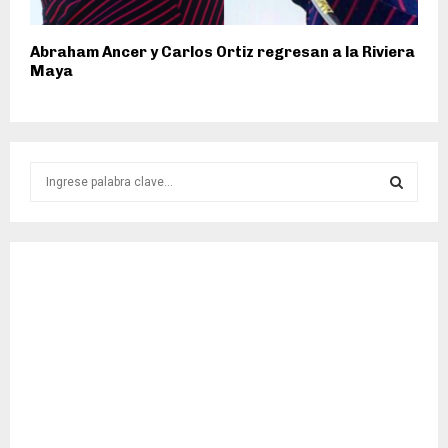
Abraham Ancer y Carlos Ortiz regresan a la Riviera
Maya
S
e
a
S
r
c
E
h
f
A
o
r
R
:
C
H