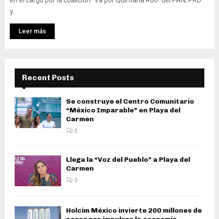
en el cargo por la coalición “Va por Quintana Roo” del PAN, PRD
y...
Leer más
Recent Posts
Se construye el Centro Comunitario
“México Imparable” en Playa del
Carmen
0
Llega la “Voz del Pueblo” a Playa del
Carmen
0
Holcim México invierte 200 millones de