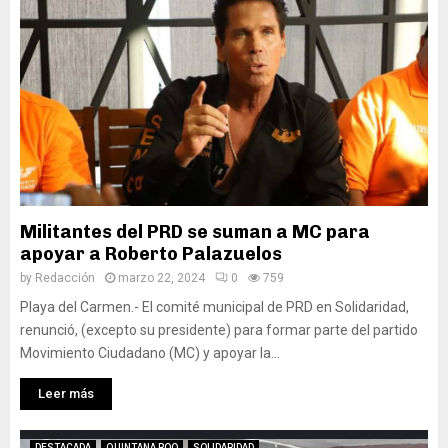
Militantes del PRD se suman a MC para
apoyar a Roberto Palazuelos
by
Redacción
marzo 22, 2024
0
759
Playa del Carmen.- El comité municipal de PRD en Solidaridad,
renunció, (excepto su presidente) para formar parte del partido
Movimiento Ciudadano (MC) y apoyar la...
Leer más
DESTACADA
QUINTANA ROO
SOLIDARIDAD