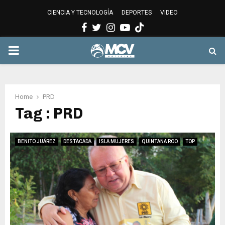
CIENCIA Y TECNOLOGÍA
DEPORTES
VIDEO
Facebook
Twitter
Instagram
Youtube
PRIMARY
MENU
Home
PRD
Tag : PRD
BENITO JUÁREZ
DESTACADA
ISLA MUJERES
QUINTANA ROO
TOP