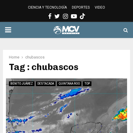
CIENCIA Y TECNOLOGÍA
DEPORTES
VIDEO
Facebook
Twitter
Instagram
Youtube
PRIMARY
MENU
Home
chubascos
Tag : chubascos
BENITO JUÁREZ
DESTACADA
QUINTANA ROO
TOP