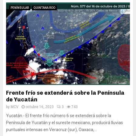
PENÍNSULAR
QUINTANA ROO
Frente frío se extenderá sobre la Península
de Yucatán
by
MCV
octubre 16, 2023
3
743
Yucatán.- El frente frío número 6 se extenderá sobre la
Península de Yucatán y el sureste mexicano, producirá lluvias
puntuales intensas en Veracruz (sur), Oaxaca,...