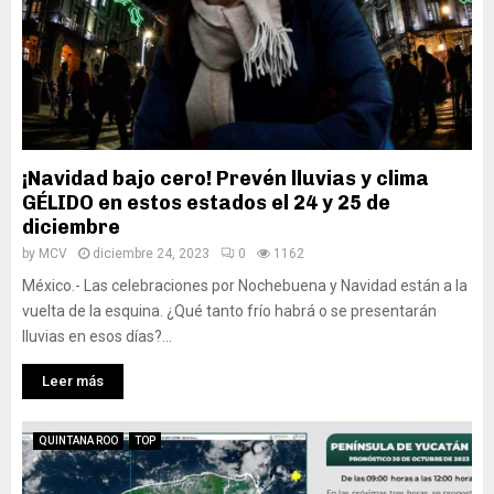
¡Navidad bajo cero! Prevén lluvias y clima
GÉLIDO en estos estados el 24 y 25 de
diciembre
by
MCV
diciembre 24, 2023
0
1162
México.- Las celebraciones por Nochebuena y Navidad están a la
vuelta de la esquina. ¿Qué tanto frío habrá o se presentarán
lluvias en esos días?...
Leer más
QUINTANA ROO
TOP