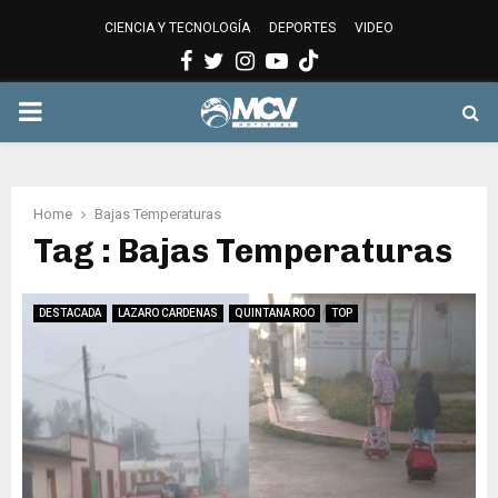
CIENCIA Y TECNOLOGÍA
DEPORTES
VIDEO
Facebook
Twitter
Instagram
Youtube
PRIMARY
MENU
Home
Bajas Temperaturas
Tag : Bajas Temperaturas
DESTACADA
LAZARO CARDENAS
QUINTANA ROO
TOP