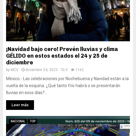
¡Navidad bajo cero! Prevén lluvias y clima
GÉLIDO en estos estados el 24 y 25 de
diciembre
by
MCV
diciembre 24, 2023
0
1162
México.- Las celebraciones por Nochebuena y Navidad están a la
vuelta de la esquina. ¿Qué tanto frío habrá o se presentarán
lluvias en esos días?...
Leer más
NACIONAL
TOP