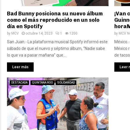
Bad Bunny posiciona su nuevo álbum
¡Van 
como el más reproducido en un solo
Guinn
día en Spotify
horaM
by
MCV
octubre 14, 2023
1
1200
by
MCV No
San Juan.- La plataforma musical Spotify informó este
México.- 
sábado de que el nuevo y séptimo álbum, “Nadie sabe
México r
lo que va a pasar mañana” que...
de tacos 
Leer más
Leer 
DESTACADA
QUINTANA ROO
SOLIDARIDAD