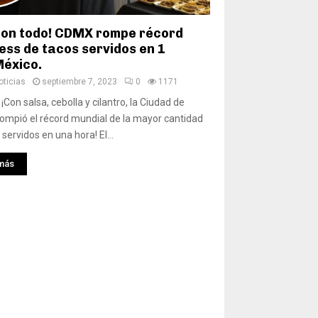
con todo! CDMX rompe récord
ess de tacos servidos en 1
éxico.
ticias
septiembre 7, 2023
0
1171
¡Con salsa, cebolla y cilantro, la Ciudad de
ompió el récord mundial de la mayor cantidad
servidos en una hora! El...
más