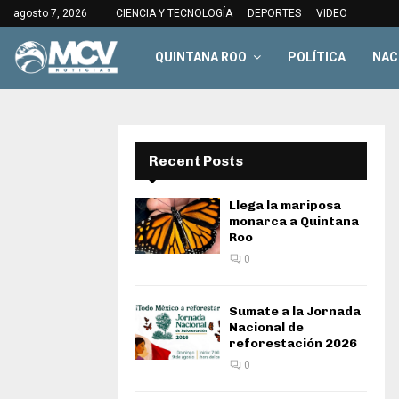
agosto 7, 2026
CIENCIA Y TECNOLOGÍA
DEPORTES
VIDEO
QUINTANA ROO
POLÍTICA
NAC
Recent Posts
Llega la mariposa
monarca a Quintana
Roo
0
Sumate a la Jornada
Nacional de
reforestación 2026
0