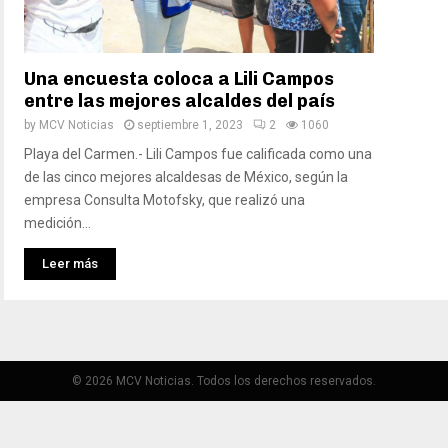
Una encuesta coloca a Lili Campos
entre las mejores alcaldes del país
by
MCV Noticias
septiembre 1, 2023
2
1060
Playa del Carmen.- Lili Campos fue calificada como una
de las cinco mejores alcaldesas de México, según la
empresa Consulta Motofsky, que realizó una
medición...
Leer más
© 2026 MCV Noticias. Todos los derechos reservados.