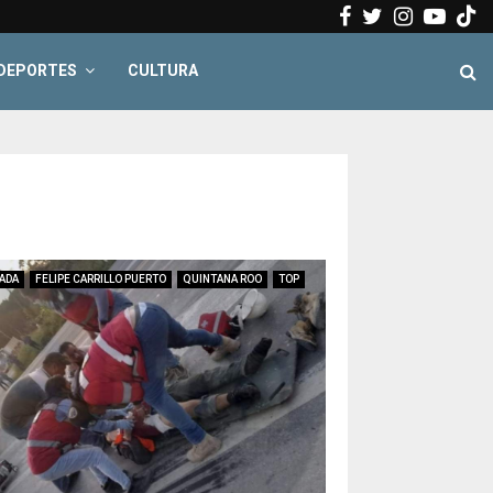
Facebook
Twitter
Instagr
Yout
DEPORTES
CULTURA
ADA
FELIPE CARRILLO PUERTO
QUINTANA ROO
TOP