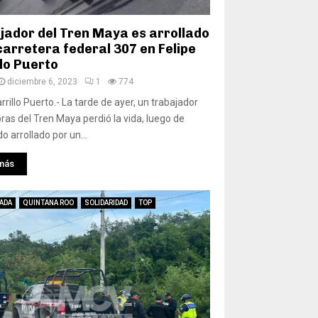
jador del Tren Maya es arrollado
carretera federal 307 en Felipe
llo Puerto
diciembre 6, 2023
1
774
rrillo Puerto.- La tarde de ayer, un trabajador
bras del Tren Maya perdió la vida, luego de
o arrollado por un...
más
ADA
QUINTANA ROO
SOLIDARIDAD
TOP