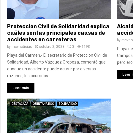
Protección Civil de Solidaridad explica
Alcal
cuáles son las principales causas de
accid
accidentes en carreteras
by
mcvnot
by
mcvnoticias
octubre 2, 2023
3
1198
Playa de
Playa del Carmen.- El secretario de Protección Civil de
Campos, 
Solidaridad, Alberto Vázquez Oropeza, comentó que
perdiero
aunque un accidente puede ocurrir por diversas
Leer 
razones, los ocurridos...
Leer más
DESTACADA
QUINTANA ROO
SOLIDARIDAD