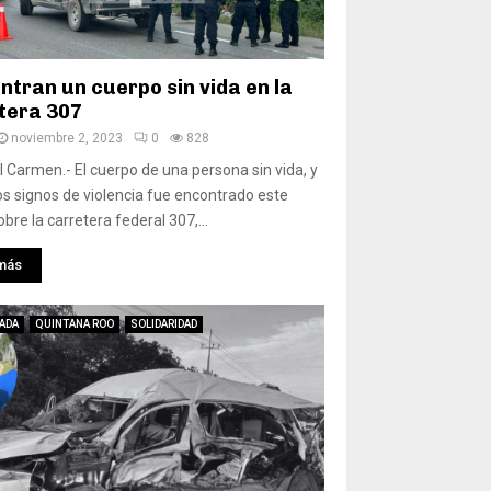
ntran un cuerpo sin vida en la
tera 307
noviembre 2, 2023
0
828
l Carmen.- El cuerpo de una persona sin vida, y
os signos de violencia fue encontrado este
bre la carretera federal 307,...
más
ADA
QUINTANA ROO
SOLIDARIDAD