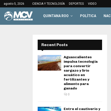
agosto 5, 2026
CIENCIA Y TECNOLOGÍA
DEPORTES
VIDEO
QUINTANA ROO
POLÍTICA
NAC
Recent Posts
Aguascalientes
impulsa tecnología
para convertir
sargazo y lirio
acuático en
fertilizantes y
alimento para
ganado
0
Entre el cautiverio y