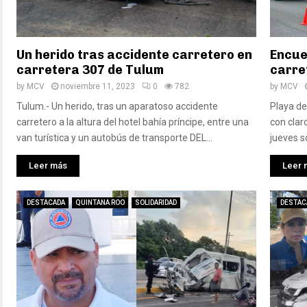
Un herido tras accidente carretero en
Encue
carretera 307 de Tulum
carre
by
MCV
noviembre 11, 2023
0
782
by
MCV
Tulum.- Un herido, tras un aparatoso accidente
Playa de
carretero a la altura del hotel bahía príncipe, entre una
con clar
van turística y un autobús de transporte DEL...
jueves so
Leer más
Leer 
DESTACADA
QUINTANA ROO
SOLIDARIDAD
DESTAC