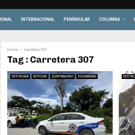
IONAL
INTERNACIONAL
PENÍNSULAR
COLUMNA
Home
Carretera 307
Tag : Carretera 307
DESTACADA
NOTICIAS
QUINTANA ROO
SOLIDARIDAD
DESTAC