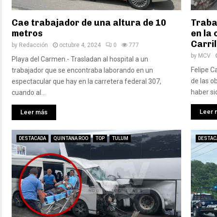
Cae trabajador de una altura de 10
Traba
metros
en la 
Carri
by
Redacción
octubre 4, 2024
0
777
by
MCV
Playa del Carmen.- Trasladan al hospital a un
Felipe Ca
trabajador que se encontraba laborando en un
de las o
espectacular que hay en la carretera federal 307,
haber sid
cuando al...
Leer 
Leer más
DESTACADA
QUINTANA ROO
TOP
TULUM
DESTAC