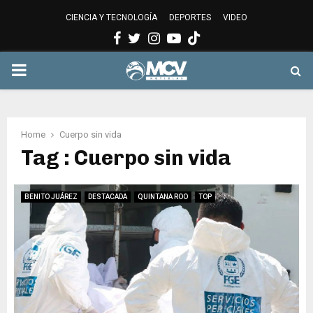
CIENCIA Y TECNOLOGÍA
DEPORTES
VIDEO
Facebook
Twitter
Instagram
Youtube
PRIMARY
MENU
Home
Cuerpo sin vida
Tag : Cuerpo sin vida
BENITO JUÁREZ
DESTACADA
QUINTANA ROO
TOP