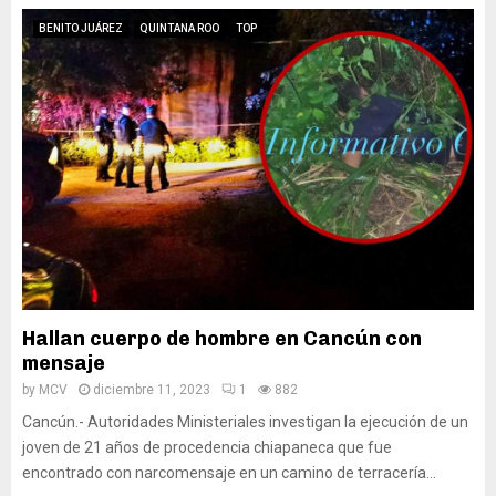
BENITO JUÁREZ
QUINTANA ROO
TOP
Hallan cuerpo de hombre en Cancún con
mensaje
by
MCV
diciembre 11, 2023
1
882
Cancún.- Autoridades Ministeriales investigan la ejecución de un
joven de 21 años de procedencia chiapaneca que fue
encontrado con narcomensaje en un camino de terracería...