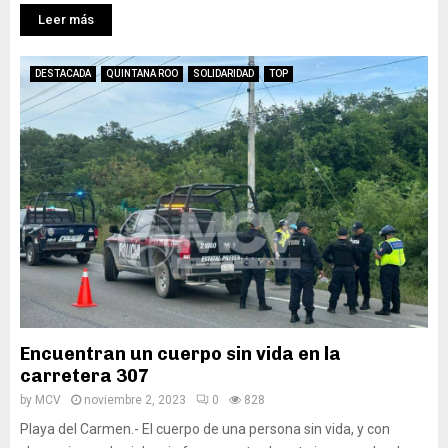
Leer más
DESTACADA
QUINTANA ROO
SOLIDARIDAD
TOP
Encuentran un cuerpo sin vida en la
carretera 307
by
MCV
noviembre 2, 2023
0
828
Playa del Carmen.- El cuerpo de una persona sin vida, y con