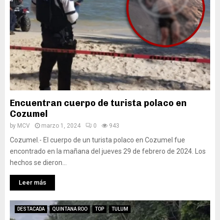
Encuentran cuerpo de turista polaco en
Cozumel
by
MCV
marzo 1, 2024
0
943
Cozumel.- El cuerpo de un turista polaco en Cozumel fue
encontrado en la mañana del jueves 29 de febrero de 2024. Los
hechos se dieron...
Leer más
DESTACADA
QUINTANA ROO
TOP
TULUM