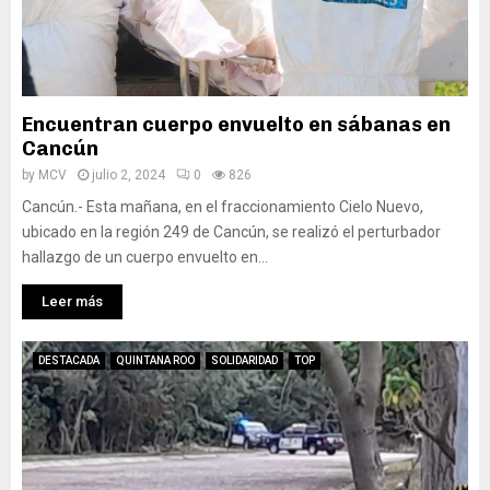
Encuentran cuerpo envuelto en sábanas en
Cancún
by
MCV
julio 2, 2024
0
826
Cancún.- Esta mañana, en el fraccionamiento Cielo Nuevo,
ubicado en la región 249 de Cancún, se realizó el perturbador
hallazgo de un cuerpo envuelto en...
Leer más
DESTACADA
QUINTANA ROO
SOLIDARIDAD
TOP