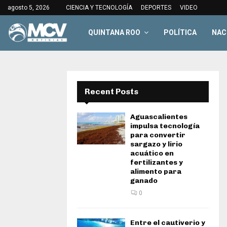
agosto 5, 2026
CIENCIA Y TECNOLOGÍA
DEPORTES
VIDEO
QUINTANA ROO
POLÍTICA
NAC
Recent Posts
Aguascalientes
impulsa tecnología
para convertir
sargazo y lirio
acuático en
fertilizantes y
alimento para
ganado
0
Entre el cautiverio y