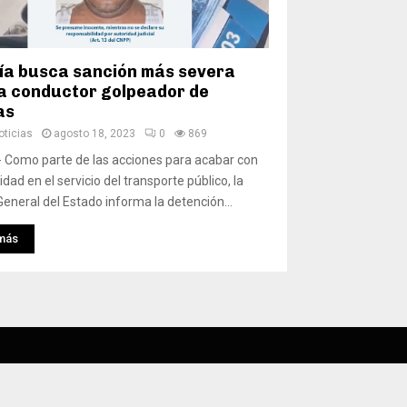
lía busca sanción más severa
a conductor golpeador de
ías
ticias
agosto 18, 2023
0
869
 Como parte de las acciones para acabar con
dad en el servicio del transporte público, la
 General del Estado informa la detención...
más