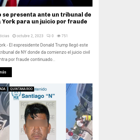
 se presenta ante un tribunal de
 York para un juicio por fraude
icias
octubre 2, 2023
0
751
rk.- El expresidente Donald Trump llegó este
tribunal de NY donde da comienzo el juicio civil
ntra por fraude continuado...
más
ADA
QUINTANA ROO