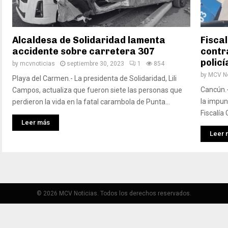
Alcaldesa de Solidaridad lamenta
Fisca
accidente sobre carretera 307
contr
polic
by
mcvnoticias
septiembre 30, 2023
1
854
by
MCV No
Playa del Carmen.- La presidenta de Solidaridad, Lili
Cancún.-
Campos, actualiza que fueron siete las personas que
la impuni
perdieron la vida en la fatal carambola de Punta...
Fiscalía
Leer más
Leer 
© 2026 MCV Noticias. Todos los derechos reservados.