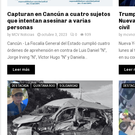
Capturan en Cancún a cuatro sujetos
Trump
que intentan asesinar a varias
Nueva
personas
civil
by
MCV Noticias
octubre 3, 2023
0
939
by
mcvnot
Cancún.- La Fiscalía General del Estado cumplió cuatro
Nueva Yo
órdenes de aprehensión en contra de Luis Daniel “N”,
lunes al 
Jorge Irving “N”, Víctor Hugo “N” y Daniela...
en su co
Leer más
Leer 
DESTACADA
QUINTANA ROO
SOLIDARIDAD
DESTAC