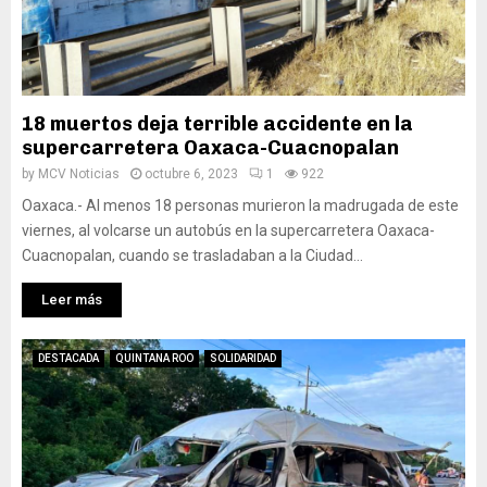
18 muertos deja terrible accidente en la
supercarretera Oaxaca-Cuacnopalan
by
MCV Noticias
octubre 6, 2023
1
922
Oaxaca.- Al menos 18 personas murieron la madrugada de este
viernes, al volcarse un autobús en la supercarretera Oaxaca-
Cuacnopalan, cuando se trasladaban a la Ciudad...
Leer más
DESTACADA
QUINTANA ROO
SOLIDARIDAD