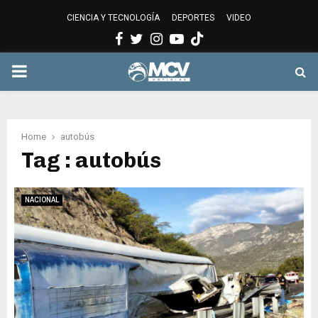
CIENCIA Y TECNOLOGÍA
DEPORTES
VIDEO
Facebook
Twitter
Instagram
Youtube
PRIMARY
MENU
Home
autobús
Tag : autobús
NACIONAL