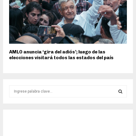
AMLO anuncia ‘gira del adiós’; luego de las
elecciones visitará todos las estados del país
S
e
a
S
r
c
E
h
f
A
o