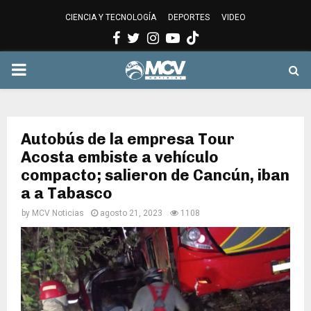
CIENCIA Y TECNOLOGÍA
DEPORTES
VIDEO
Facebook
Twitter
Instagram
Youtube
PRIMARY
MENU
Autobús de la empresa Tour
Acosta embiste a vehículo
compacto; salieron de Cancún, iban
a a Tabasco
by
MCV Noticias
agosto 21, 2023
1108