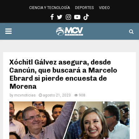
CIENCIA Y TECNOLOGÍA
DEPORTES
VIDEO
Facebook
Twitter
Instagram
Youtube
PRIMARY
MENU
Xóchitl Gálvez asegura, desde
Cancún, que buscará a Marcelo
Ebrard si pierde encuesta de
Morena
by
mcvnoticias
agosto 21, 2023
908