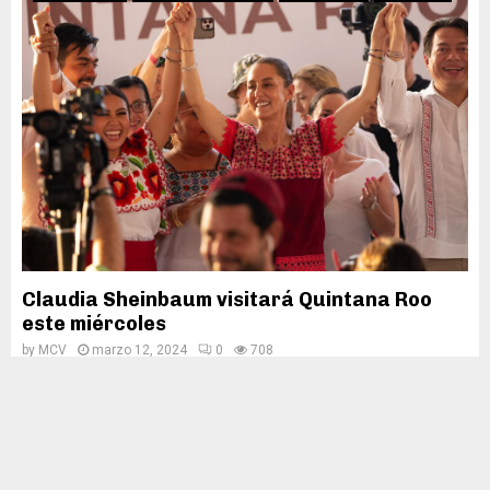
Claudia Sheinbaum visitará Quintana Roo
este miércoles
by
MCV
marzo 12, 2024
0
708
Felipe Carrillo Puerto.- La candidata presidencial de la coalición
“Sigamos Haciendo Historia”, Dra. Claudia Sheinbaum Pardo
realizará este miércoles una gira por Quintana Roo. Te...
Leer más