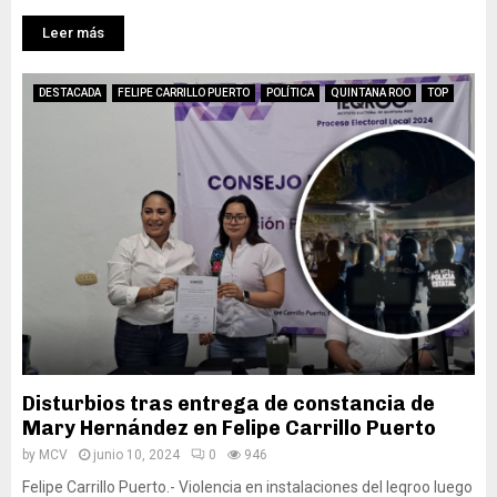
Leer más
DESTACADA
FELIPE CARRILLO PUERTO
POLÍTICA
QUINTANA ROO
TOP
Disturbios tras entrega de constancia de
Mary Hernández en Felipe Carrillo Puerto
by
MCV
junio 10, 2024
0
946
Felipe Carrillo Puerto.- Violencia en instalaciones del Ieqroo luego