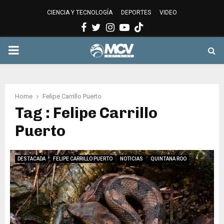
CIENCIA Y TECNOLOGÍA
DEPORTES
VIDEO
Facebook
Twitter
Instagram
Youtube
PRIMARY
MENU
Home
Felipe Carrillo Puerto
Tag : Felipe Carrillo
Puerto
DESTACADA
FELIPE CARRILLO PUERTO
NOTICIAS
QUINTANA ROO