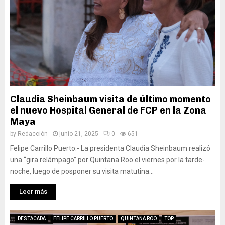
Claudia Sheinbaum visita de último momento
el nuevo Hospital General de FCP en la Zona
Maya
by
Redacción
junio 21, 2025
0
651
Felipe Carrillo Puerto.- La presidenta Claudia Sheinbaum realizó
una “gira relámpago” por Quintana Roo el viernes por la tarde-
noche, luego de posponer su visita matutina...
Leer más
DESTACADA
FELIPE CARRILLO PUERTO
QUINTANA ROO
TOP