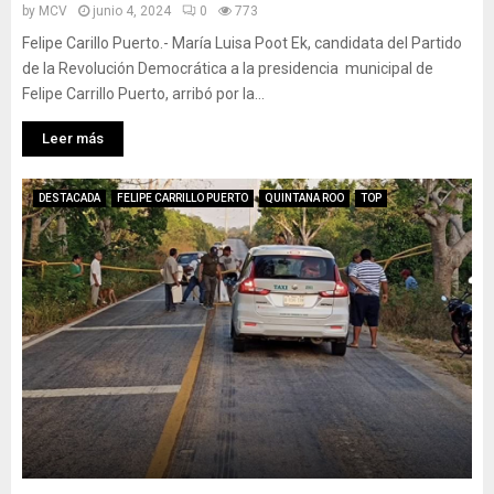
by
MCV
junio 4, 2024
0
773
Felipe Carillo Puerto.- María Luisa Poot Ek, candidata del Partido
de la Revolución Democrática a la presidencia municipal de
Felipe Carrillo Puerto, arribó por la...
Leer más
DESTACADA
FELIPE CARRILLO PUERTO
QUINTANA ROO
TOP