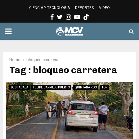
CIENCIA Y TECNOLOGÍA
DEPORTES
VIDEO
Facebook
Twitter
Instagram
Youtube
PRIMARY
MENU
Home
bloqueo carretera
Tag : bloqueo carretera
DESTACADA
FELIPE CARRILLO PUERTO
QUINTANA ROO
TOP