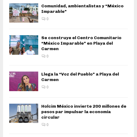
Comunidad, ambientalistas y “México
Imparable”
0
Se construye el Centro Comunitario
“México Imparable” en Playa del
Carmen
0
Llega la “Voz del Pueblo” a Playa del
Carmen
0
Holcim México invierte 200 millones de
pesos par impulsar la economía
circular
0