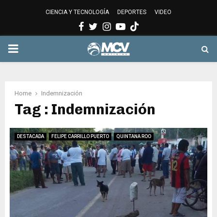
CIENCIA Y TECNOLOGÍA
DEPORTES
VIDEO
Facebook
Twitter
Instagram
Youtube
PRIMARY
MENU
Home
Indemnización
Tag : Indemnización
DESTACADA
FELIPE CARRILLO PUERTO
QUINTANA ROO