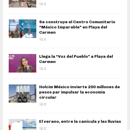
0
Se construye el Centro Comunitario
“México Imparable” en Playa del
Carmen
0
Llega la “Voz del Pueblo” a Playa del
Carmen
0
Holcim México invierte 200 millones de
pesos par impulsar la economía
circular
0
El verano, entre la canícula y las lluvias
0