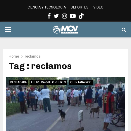
CIENCIA Y TECNOLOGÍA
DEPORTES
VIDEO
Facebook
Twitter
Instagram
Youtube
PRIMARY
MENU
Home
reclamos
Tag : reclamos
DESTACADA
FELIPE CARRILLO PUERTO
QUINTANA ROO