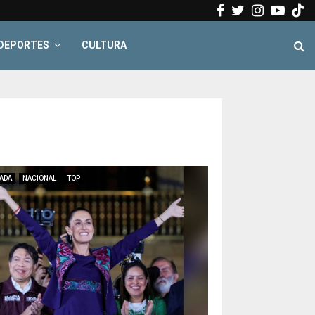
Facebook
Twitter
Instagr
Yout
DEPORTES
CULTURA
ADA
NACIONAL
TOP