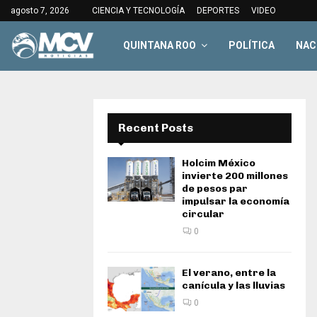
agosto 7, 2026
CIENCIA Y TECNOLOGÍA
DEPORTES
VIDEO
QUINTANA ROO
POLÍTICA
NAC
Recent Posts
Holcim México
invierte 200 millones
de pesos par
impulsar la economía
circular
0
El verano, entre la
canícula y las lluvias
0