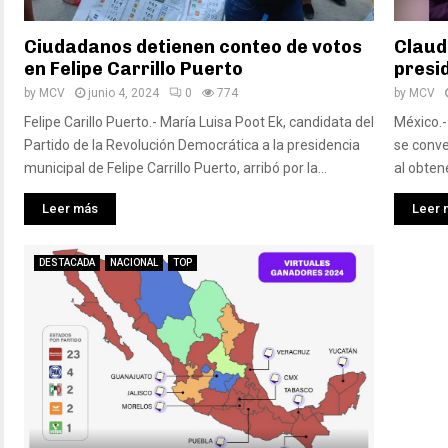
Ciudadanos detienen conteo de votos
Claud
en Felipe Carrillo Puerto
presi
by
MCV
junio 4, 2024
0
774
by
MCV
Felipe Carillo Puerto.- María Luisa Poot Ek, candidata del
México.-
Partido de la Revolución Democrática a la presidencia
se conve
municipal de Felipe Carrillo Puerto, arribó por la...
al obten
Leer más
Leer 
DESTACADA
NACIONAL
TOP