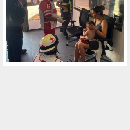
Llegan al C-5 de Cancún turistas extranjeros
a recibir auxilio médico
by
MCV Noticias
agosto 10, 2023
1
770
Cancún.- Una familia de turistas extranjeros, acudió al Centro de
Control Comando Cómputo y Comunicación (C5) de Cancún para
que reanimaran a uno de sus...
Leer más