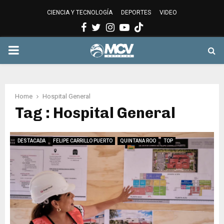
CIENCIA Y TECNOLOGÍA
DEPORTES
VIDEO
Facebook
Twitter
Instagram
Youtube
PRIMARY
MENU
Home
Hospital General
Tag : Hospital General
DESTACADA
FELIPE CARRILLO PUERTO
QUINTANA ROO
TOP