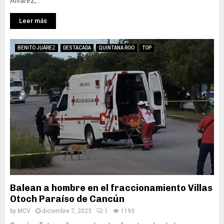
Álvarez,...
Leer más
BENITO JUÁREZ
DESTACADA
QUINTANA ROO
TOP
Balean a hombre en el fraccionamiento Villas
Otoch Paraíso de Cancún
by
MCV
diciembre 7, 2023
1
1193