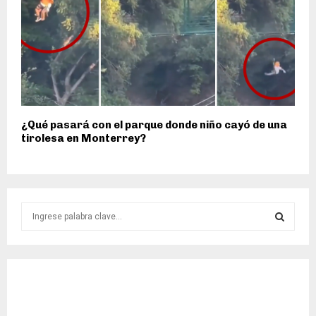
¿Qué pasará con el parque donde niño cayó de una
tirolesa en Monterrey?
S
e
a
S
r
c
E
h
f
A
o