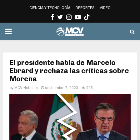
CIENCIA Y TECNOLOGÍA
DEPORTES
VIDEO
Facebook
Twitter
Instagram
Youtube
PRIMARY
MENU
El presidente habla de Marcelo
Ebrard y rechaza las críticas sobre
Morena
by
MCV Noticias
septiembre 7, 2023
925