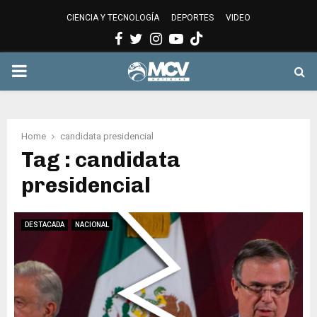
CIENCIA Y TECNOLOGÍA
DEPORTES
VIDEO
Facebook
Twitter
Instagram
Youtube
PRIMARY
MENU
Home
candidata presidencial
Tag : candidata
presidencial
DESTACADA
NACIONAL