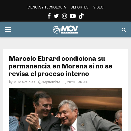
CIENCIA Y TECNOLOGÍA
DEPORTES
VIDEO
Facebook
Twitter
Instagram
Youtube
PRIMARY
MENU
Marcelo Ebrard condiciona su
permanencia en Morena si no se
revisa el proceso interno
by
MCV Noticias
septiembre 11, 2023
901