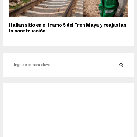
Hallan sitio en el tramo 5 del Tren Maya y reajustan
la construcción
S
e
a
S
r
c
E
h
f
A
o
r
R
:
C