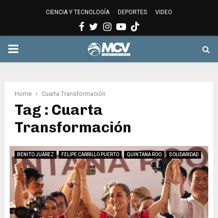
CIENCIA Y TECNOLOGÍA
DEPORTES
VIDEO
Facebook
Twitter
Instagram
Youtube
PRIMARY
MENU
Home
Cuarta Transformación
Tag : Cuarta
Transformación
BENITO JUÁREZ
FELIPE CARRILLO PUERTO
QUINTANA ROO
SOLIDARIDAD