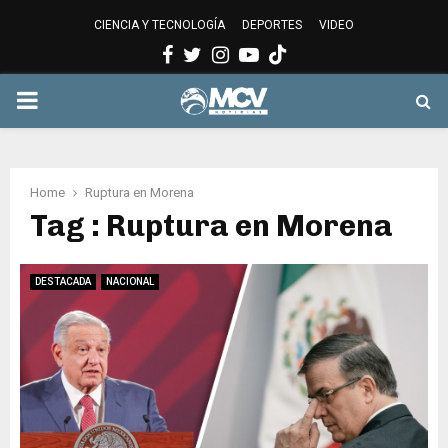
CIENCIA Y TECNOLOGÍA
DEPORTES
VIDEO
Facebook
Twitter
Instagram
Youtube
PRIMARY
MENU
Home
Ruptura en Morena
Tag : Ruptura en Morena
DESTACADA
NACIONAL