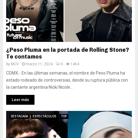
¿Peso Pluma en la portada de Rolling Stone?
Te contamos
by
MCV
marzo 11, 2024
0
1464
CDMX.- En las últimas semanas, el nombre de Peso Pluma ha
estado rodeado de controversias, desde su ruptura pública con
la cantante argentina Nicki Nicole...
Leer más
DESTACADA
ESPECTÁCULOS
TOP