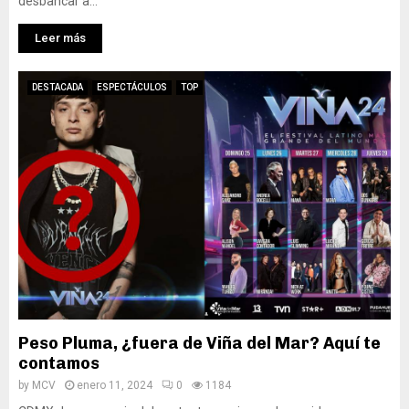
desbancar a...
Leer más
DESTACADA
ESPECTÁCULOS
TOP
Peso Pluma, ¿fuera de Viña del Mar? Aquí te
contamos
by
MCV
enero 11, 2024
0
1184