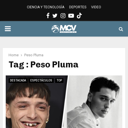
CIENCIA Y TECNOLOGÍA
DEPORTES
VIDEO
Facebook
Twitter
Instagram
Youtube
PRIMARY
MENU
Home
Peso Pluma
Tag : Peso Pluma
DESTACADA
ESPECTÁCULOS
TOP