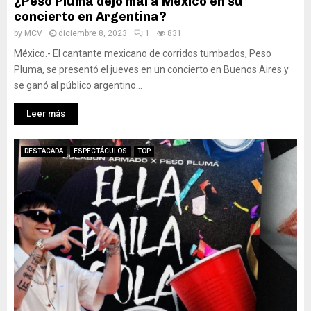
¿Peso Pluma dejó mal a México en su
concierto en Argentina?
by
MCV
diciembre 8, 2023
1
831
México.- El cantante mexicano de corridos tumbados, Peso
Pluma, se presentó el jueves en un concierto en Buenos Aires y
se ganó al público argentino...
Leer más
DESTACADA
ESPECTÁCULOS
TOP