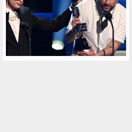
Peso Pluma derroca a Bad Bunny como el rey
de la música latina
by
MCV Noticias
octubre 6, 2023
3
1250
Miami.- La música latina tiene un nuevo rey y se llama Peso
Pluma. El artista mexicano fue el jueves el más premiado en los
premios...
Leer más
DESTACADA
NACIONAL